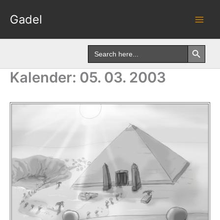
Skip
Gadel
to
content
Search Button
Search
for:
Kalender: 05. 03. 2003