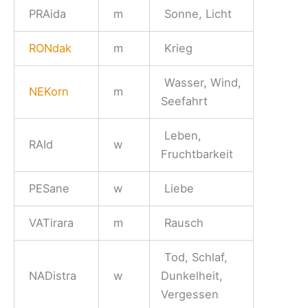
PRAida
m
Sonne, Licht
RONdak
m
Krieg
Wasser, Wind,
NEKorn
m
Seefahrt
Leben,
RAId
w
Fruchtbarkeit
PESane
w
Liebe
VATirara
m
Rausch
Tod, Schlaf,
NADistra
w
Dunkelheit,
Vergessen