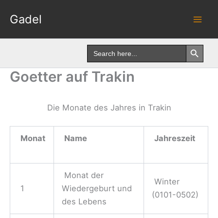
Skip
Gadel
to
content
Search Button
Search
for:
Goetter auf Trakin
Die Monate des Jahres in Trakin
Monat
Name
Jahreszeit
Monat der
Winter
1
Wiedergeburt und
(0101-0502)
des Lebens