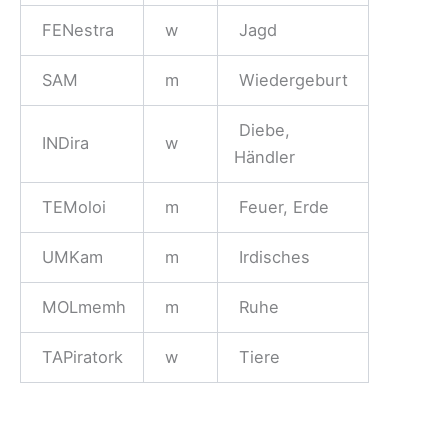
FENestra
w
Jagd
SAM
m
Wiedergeburt
Diebe,
INDira
w
Händler
TEMoloi
m
Feuer, Erde
UMKam
m
Irdisches
MOLmemh
m
Ruhe
TAPiratork
w
Tiere