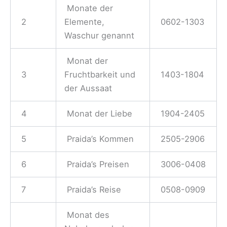
Monate der
2
Elemente,
0602-1303
Waschur genannt
Monat der
3
Fruchtbarkeit und
1403-1804
der Aussaat
4
Monat der Liebe
1904-2405
5
Praida’s Kommen
2505-2906
6
Praida’s Preisen
3006-0408
7
Praida’s Reise
0508-0909
Monat des