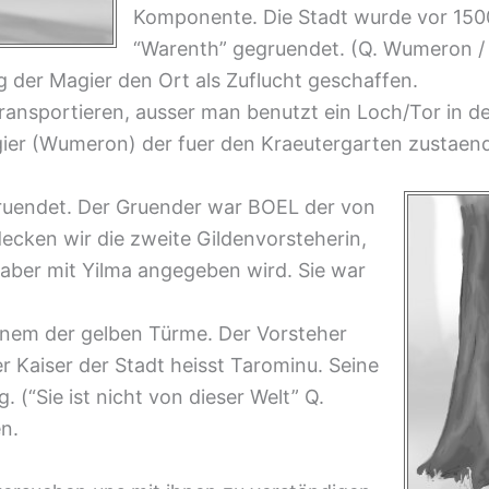
Komponente. Die Stadt wurde vor 15
“Warenth” gegruendet. (Q. Wumeron / 
der Magier den Ort als Zuflucht geschaffen.
ransportieren, ausser man benutzt ein Loch/Tor in d
ier (Wumeron) der fuer den Kraeutergarten zustaendig
ruendet. Der Gruender war BOEL der von
decken wir die zweite Gildenvorsteherin,
 aber mit Yilma angegeben wird. Sie war
n einem der gelben Türme. Der Vorsteher
er Kaiser der Stadt heisst Tarominu. Seine
g. (“Sie ist nicht von dieser Welt” Q.
n.