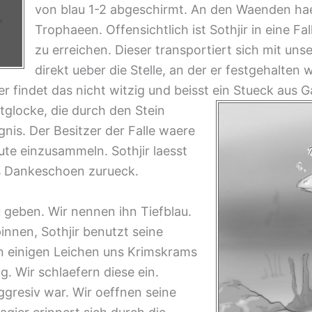
von blau 1-2 abgeschirmt. An den Waenden ha
Trophaeen. Offensichtlich ist Sothjir in eine Fa
zu erreichen. Dieser transportiert sich mit u
direkt ueber die Stelle, an der er festgehalten 
r findet das nicht witzig und beisst ein S
tueck aus G
tglocke, die durch den Stein
nis. Der Besitzer der Falle waere
ute einzusammeln. Sothjir laesst
es Dankeschoen zurueck.
 geben. Wir nennen ihn Tiefblau.
pinnen, Sothjir benutzt seine
n einigen Leichen uns Krimskrams
. Wir schlaefern diese ein.
gresiv war. Wir oeffnen seine