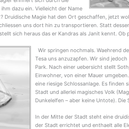
gier erinnert sich durch die
 ihm dazu ein. Vielleicht der Name
nt? Druidische Magie hat den Ort geschaffen, jetzt 
schliessen uns dort hin zu transportieren. Statt dess
ellt sich heraus das er Kandras als Janit kennt. Ob p
Wir springen nochmals. Waehrend der 
Tesa uns anzuzapfen. Wir sind jedoch 
Park. Nach einer uebersicht stellt Sothji
Einwohner, von einer Mauer umgeben. 
eine riesige Schlossanlage. Es finden 
Stadt und allerlei magisches Volk (Mag
Dunkelelfen – aber keine Untote). Die 
In der Mitte der Stadt steht eine drui
der Stadt errichtet und enthaelt alle 