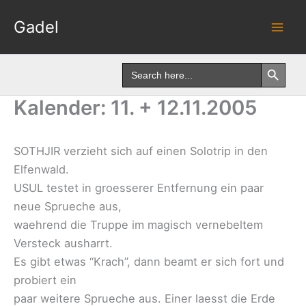
Skip
Gadel
to
content
Search Button
Search
for:
Kalender: 11. + 12.11.2005
SOTHJIR verzieht sich auf einen Solotrip in den
Elfenwald.
USUL testet in groesserer Entfernung ein paar
neue Sprueche aus,
waehrend die Truppe im magisch vernebeltem
Versteck ausharrt.
Es gibt etwas “Krach”, dann beamt er sich fort und
probiert ein
paar weitere Sprueche aus. Einer laesst die Erde