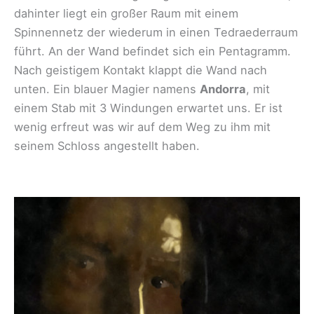
dahinter liegt ein großer Raum mit einem
Spinnennetz der wiederum in einen Tedraederraum
führt. An der Wand befindet sich ein Pentagramm.
Nach geistigem Kontakt klappt die Wand nach
unten. Ein blauer Magier namens
Andorra
, mit
einem Stab mit 3 Windungen erwartet uns. Er ist
wenig erfreut was wir auf dem Weg zu ihm mit
seinem Schloss angestellt haben.