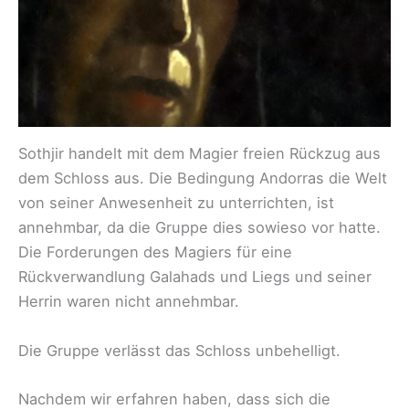
Sothjir handelt mit dem Magier freien Rückzug aus
dem Schloss aus. Die Bedingung Andorras die Welt
von seiner Anwesenheit zu unterrichten, ist
annehmbar, da die Gruppe dies sowieso vor hatte.
Die Forderungen des Magiers für eine
Rückverwandlung Galahads und Liegs und seiner
Herrin waren nicht annehmbar.
Die Gruppe verlässt das Schloss unbehelligt.
Nachdem wir erfahren haben, dass sich die