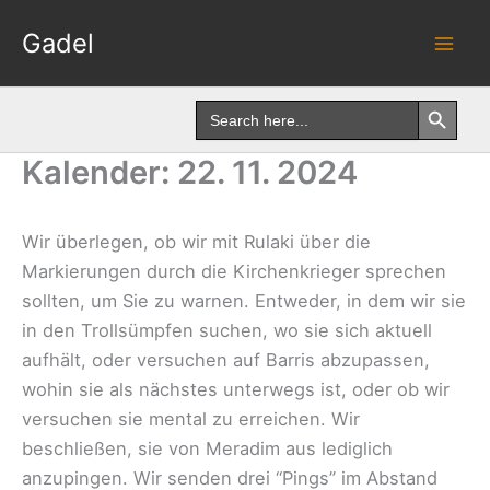
Skip
Gadel
to
content
Search Button
Search
for:
Kalender: 22. 11. 2024
Wir überlegen, ob wir mit Rulaki über die
Markierungen durch die Kirchenkrieger sprechen
sollten, um Sie zu warnen. Entweder, in dem wir sie
in den Trollsümpfen suchen, wo sie sich aktuell
aufhält, oder versuchen auf Barris abzupassen,
wohin sie als nächstes unterwegs ist, oder ob wir
versuchen sie mental zu erreichen. Wir
beschließen, sie von Meradim aus lediglich
anzupingen. Wir senden drei “Pings” im Abstand