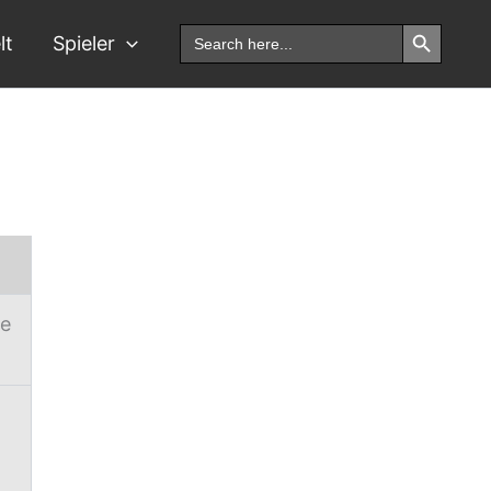
Search Button
Search
lt
Spieler
for:
se