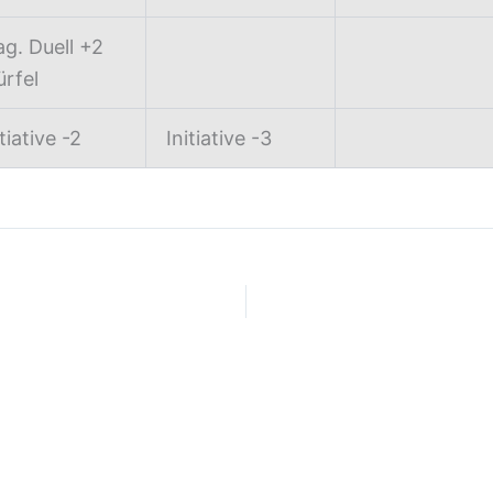
g. Duell +2
rfel
itiative -2
Initiative -3