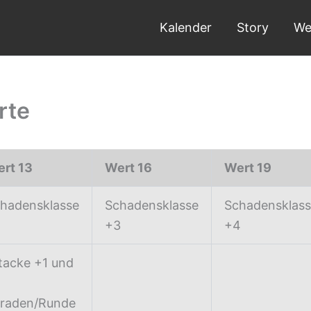
Kalender
Story
We
rte
rt 13
Wert 16
Wert 19
hadensklasse
Schadensklasse
Schadensklas
2
+3
+4
tacke +1 und
raden/Runde