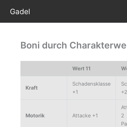
Skip
Gadel
to
content
Boni durch Charakterwe
Wert 11
We
Schadensklasse
Sc
Kraft
+1
+
At
Motorik
Attacke +1
2
Pa