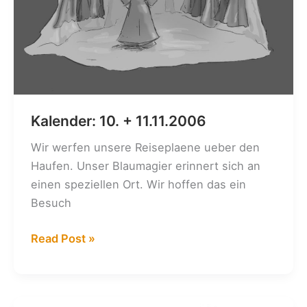
Kalender: 10. + 11.11.2006
Wir werfen unsere Reiseplaene ueber den
Haufen. Unser Blaumagier erinnert sich an
einen speziellen Ort. Wir hoffen das ein
Besuch
Kalender:
Read Post »
10.
+
11.11.2006