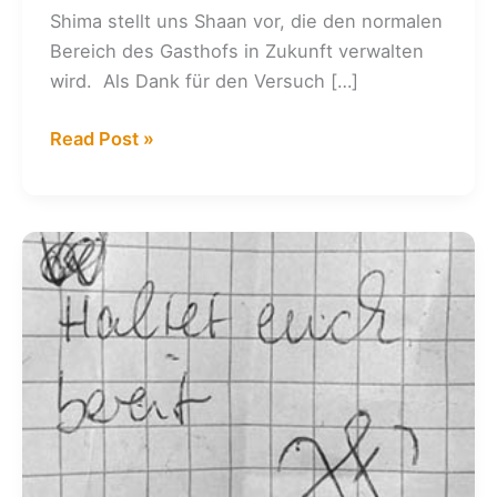
Shima stellt uns Shaan vor, die den normalen
Bereich des Gasthofs in Zukunft verwalten
wird. Als Dank für den Versuch […]
Kalender:
Read Post »
18.
+
19.
09.
2015