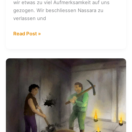
wir etwas zu viel Aufmerksamkeit auf uns
gezogen. Wir beschliessen Nassara zu
verlassen und
Kalender:
Read Post »
05.
+
06.12.2008