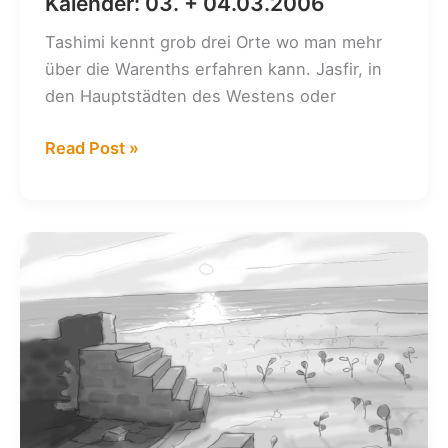
Kalender: 03. + 04.03.2006
Tashimi kennt grob drei Orte wo man mehr
über die Warenths erfahren kann. Jasfir, in
den Hauptstädten des Westens oder
Kalender:
Read Post »
03.
+
04.03.2006