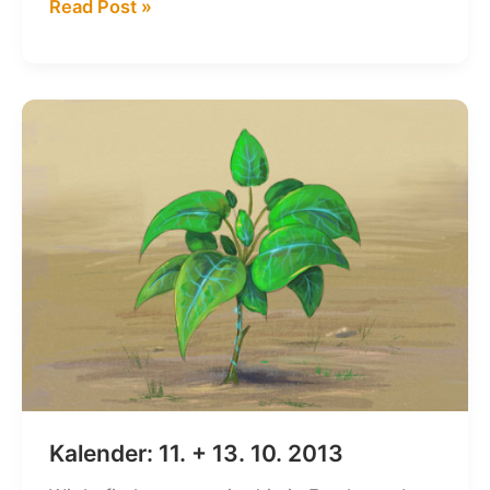
Kalender:
Read Post »
13.
+
15.
02.
2014
Kalender: 11. + 13. 10. 2013