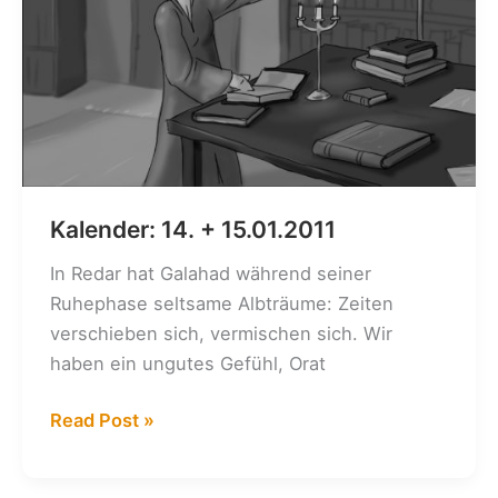
Kalender: 14. + 15.01.2011
In Redar hat Galahad während seiner
Ruhephase seltsame Albträume: Zeiten
verschieben sich, vermischen sich. Wir
haben ein ungutes Gefühl, Orat
Kalender:
Read Post »
14.
+