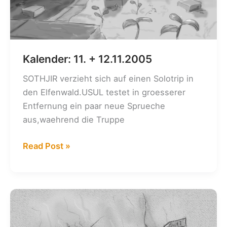
Kalender: 11. + 12.11.2005
SOTHJIR verzieht sich auf einen Solotrip in
den Elfenwald.USUL testet in groesserer
Entfernung ein paar neue Sprueche
aus,waehrend die Truppe
Kalender:
Read Post »
11.
+
12.11.2005