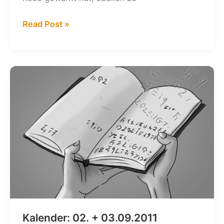
Kalender:
Read Post »
02.
+
03.12.2011
Kalender: 02. + 03.09.2011