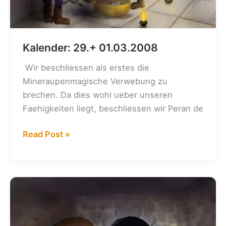
Kalender: 29.+ 01.03.2008
Wir beschliessen als erstes die
Mineraupenmagische Verwebung zu
brechen. Da dies wohl ueber unseren
Faehigkeiten liegt, beschliessen wir Peran de
Kalender:
Read Post »
29.+
01.03.2008