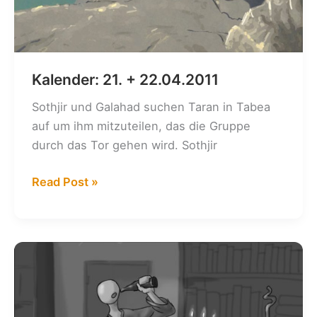
Kalender: 21. + 22.04.2011
Sothjir und Galahad suchen Taran in Tabea
auf um ihm mitzuteilen, das die Gruppe
durch das Tor gehen wird. Sothjir
Kalender:
Read Post »
21.
+
22.04.2011