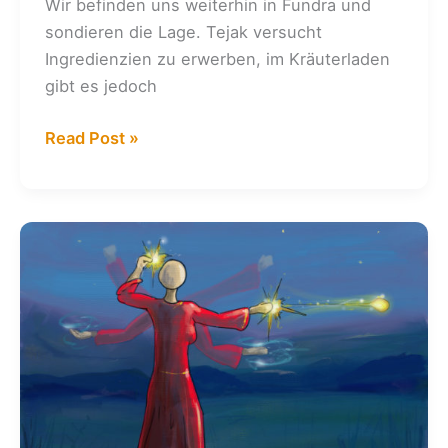
Wir befinden uns weiterhin in Fundra und
sondieren die Lage. Tejak versucht
Ingredienzien zu erwerben, im Kräuterladen
gibt es jedoch
Kalender:
Read Post »
11.
+
13.
10.
2013