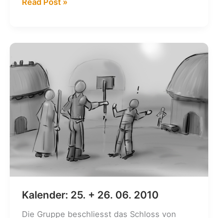
Kalender:
Read Post »
24.
+
25.09.2010
Kalender: 25. + 26. 06. 2010
Die Gruppe beschliesst das Schloss von