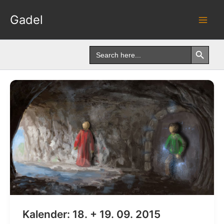
Skip
Gadel
to
content
Search Button
Search
for:
Kalender: 18. + 19. 09. 2015