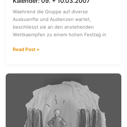
Kalender: 09. + 10.03.2007
Waehrend die Gruppe auf diverse
Auskuenfte und Audienzen wartet,
beschliesst sie an den anstehenden
Wettkaempfen zu einem hohen Festtag in
Kalender:
Read Post »
09.
+
10.03.2007