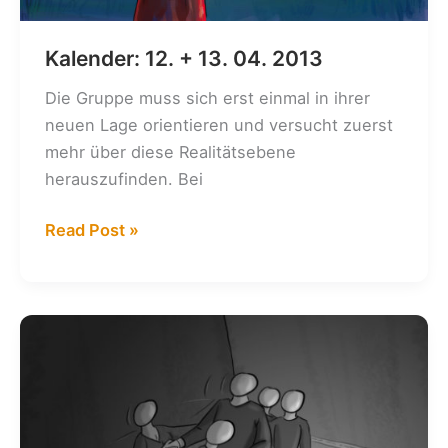
Kalender: 12. + 13. 04. 2013
Die Gruppe muss sich erst einmal in ihrer
neuen Lage orientieren und versucht zuerst
mehr über diese Realitätsebene
herauszufinden. Bei
Kalender:
Read Post »
12.
+
13.
04.
2013