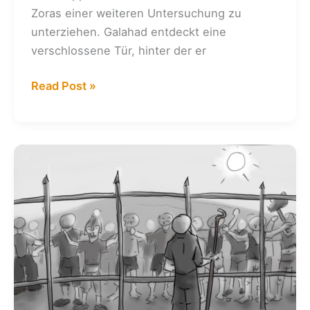
Zoras einer weiteren Untersuchung zu
unterziehen. Galahad entdeckt eine
verschlossene Tür, hinter der er
Kalender:
Read Post »
25.
+
26.
06.
2010